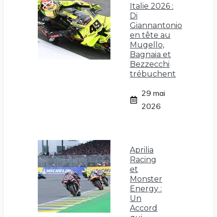
Italie 2026 :
Di
Giannantonio
en tête au
Mugello,
Bagnaia et
Bezzecchi
trébuchent
29 mai
2026
Aprilia
Racing
et
Monster
Energy :
Un
Accord