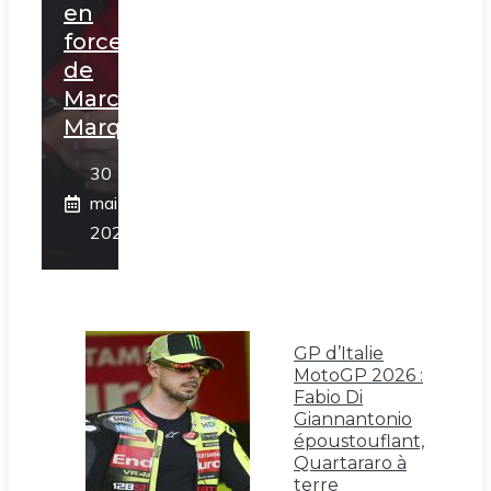
en
force
de
Marc
Marquez
30
mai
2026
GP d’Italie
MotoGP 2026 :
Fabio Di
Giannantonio
époustouflant,
Quartararo à
terre