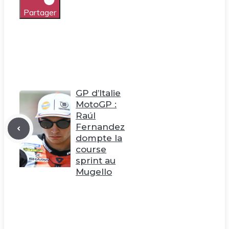
Partager
GP d’Italie
MotoGP :
Raúl
Fernandez
dompte la
course
sprint au
Mugello