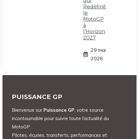
qui
Redéfinit
le
MotoGP
à
l’Horizon
2027
29 mai
2026
PUISSANCE GP
Bienvenue sur
Puissance GP
, votre source
incontournable pour suivre toute l’actualité du
MotoGP.
Pilotes, écuries, transferts, performances et