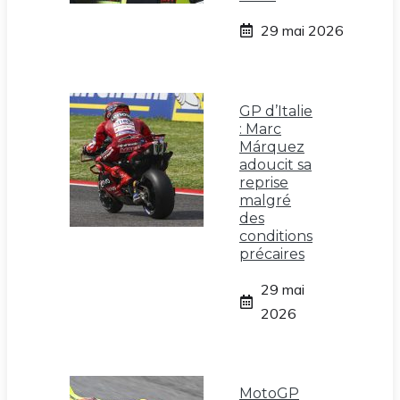
29 mai 2026
GP d’Italie
: Marc
Márquez
adoucit sa
reprise
malgré
des
conditions
précaires
29 mai
2026
MotoGP